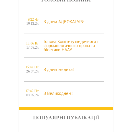
ГОЛОВНІ НОВИНИ
9:22 Чт
З днем АДВОКАТУРИ
19.12.24
Голова Комітету медичного і
13:06 Вт
фармацевтичного права та
17.09.24
біоетики НААУ…
15:42 Пт
З днем медика!
26.07.24
17:45 Пт
З Великоднем!
03.05.24
З Різдвом Христовим та Новим
18:07 Пт
ПОПУЛЯРНІ ПУБЛІКАЦІЇ
роком!
22.12.23