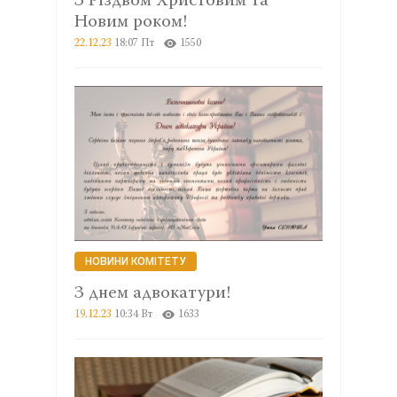
З Різдвом Христовим та
Новим роком!
22.12.23
18:07 Пт
1550
НОВИНИ КОМІТЕТУ
З днем адвокатури!
19.12.23
10:34 Вт
1633