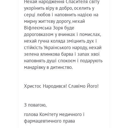
Нехай народження Спасителя світу
укорінить віру в добро, оселить у
серці любов і наповнить надією на
мирну життєву дорогу, нехай
Віфлеємська Зоря буде
дороговказом у вчинках і помислах,
нехай гучна коляда зміцнить дух і
стійкість Українського народу, нехай
зелена ялинкова барва і запах хвої
наповнять душі спокоєм і подарують
мандрівку в дитинство.
Христос Народився! Славімо Його!
З повагою,
голова Комітету медичного і
фармацевтичного права