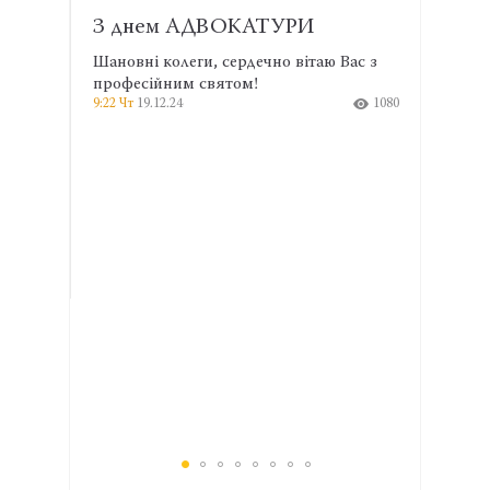
З днем АДВОКАТУРИ
Голо
фарм
Шановні колеги, сердечно вітаю Вас з
біо
професійним святом!
9:22 Чт
19.12.24
1080
13 ве
Уповн
Украї
презе
щодо 
сфері
прав 
прово
Європ
європ
Украї
моніт
інфор
Уповн
Украї
13:06 Вт